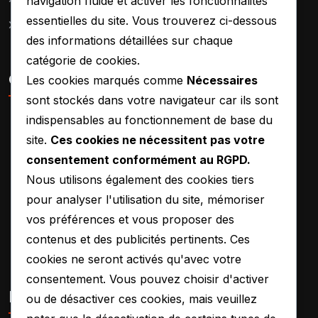
navigation fluide et activer les fonctionnalités
essentielles du site. Vous trouverez ci-dessous
Wishlist
des informations détaillées sur chaque
catégorie de cookies.
Contct Us
Les cookies marqués comme
Nécessaires
sont stockés dans votre navigateur car ils sont
indispensables au fonctionnement de base du
Working Time
site.
Ces cookies ne nécessitent pas votre
Mon-Fri : 09.00 am-05.00
consentement conformément au RGPD.
pm
Nous utilisons également des cookies tiers
Phone
pour analyser l'utilisation du site, mémoriser
+125 (405) 555-0128
vos préférences et vous proposer des
Email
contenus et des publicités pertinents. Ces
quick.help@gmail.com
cookies ne seront activés qu'avec votre
consentement. Vous pouvez choisir d'activer
Photos Gallery
ou de désactiver ces cookies, mais veuillez