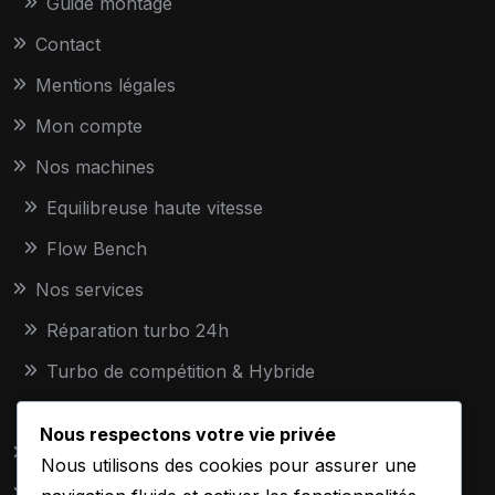
Guide montage
Contact
Mentions légales
Mon compte
Nos machines
Equilibreuse haute vitesse
Flow Bench
Nos services
Réparation turbo 24h
Turbo de compétition & Hybride
Turbo échange standard
Nous respectons votre vie privée
Paiement
Nous utilisons des cookies pour assurer une
Panier