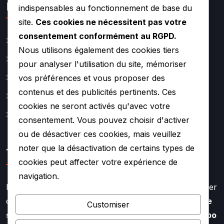
Lien rapide
indispensables au fonctionnement de base du
site.
Ces cookies ne nécessitent pas votre
consentement conformément au RGPD.
Catalogue
Nous utilisons également des cookies tiers
Actualité
pour analyser l'utilisation du site, mémoriser
vos préférences et vous proposer des
A propos
contenus et des publicités pertinents. Ces
Contact
cookies ne seront activés qu'avec votre
Mentions légales
consentement. Vous pouvez choisir d'activer
ou de désactiver ces cookies, mais veuillez
noter que la désactivation de certains types de
TURBO SOUF
cookies peut affecter votre expérience de
navigation.
Faire appel à l’expertise de TURBO SOUF, c’est profiter
d’un savoir faire aiguisé depuis plus de
20 ans dans le
Customiser
secteur de la rénovation et de la réparation de turbo