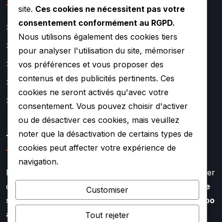
site.
Ces cookies ne nécessitent pas votre
consentement conformément au RGPD.
Catalogue
Nous utilisons également des cookies tiers
Actualité
pour analyser l'utilisation du site, mémoriser
A propos
vos préférences et vous proposer des
contenus et des publicités pertinents. Ces
Contact
cookies ne seront activés qu'avec votre
Mentions légales
consentement. Vous pouvez choisir d'activer
ou de désactiver ces cookies, mais veuillez
noter que la désactivation de certains types de
TURBO SOUF
cookies peut affecter votre expérience de
navigation.
Faire appel à l’expertise de TURBO SOUF, c’est profiter
d’un savoir faire aiguisé depuis plus de
20 ans dans le
Customiser
secteur de la rénovation et de la réparation de turbo
auto
Tout rejeter