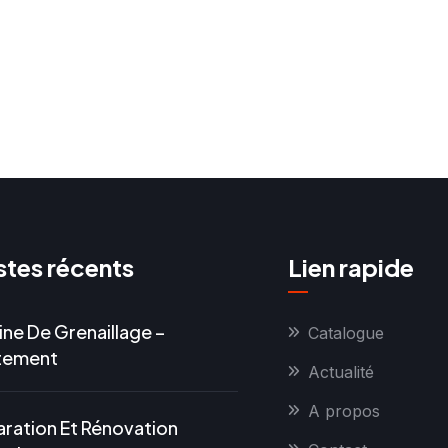
tes récents
Lien rapide
ne De Grenaillage –
Catalogue
itement
Actualité
A propos
ration Et Rénovation