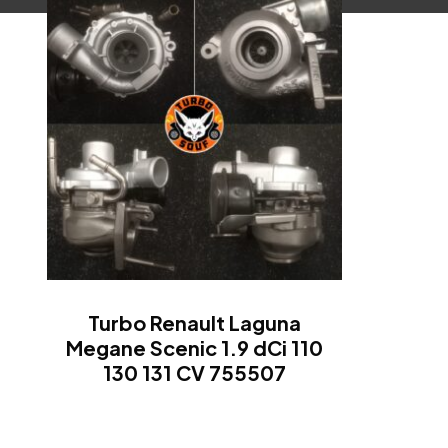
Turbo Renault Laguna
Megane Scenic 1.9 dCi 110
130 131 CV 755507