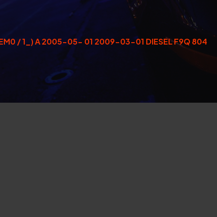
EM0 / 1_) A 2005-05- 01 2009-03-01 DIESEL F9Q 804