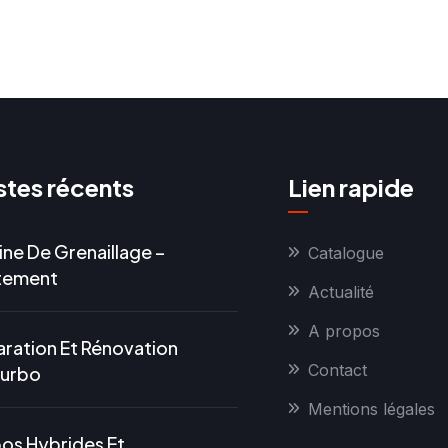
tes récents
Lien rapide
ne De Grenaillage –
Catalogue
itement
Actualité
A propos
ration Et Rénovation
Contact
Turbo
Mentions légales
os Hybrides Et