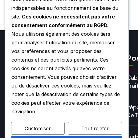
indispensables au fonctionnement de base du
site.
Ces cookies ne nécessitent pas votre
consentement conformément au RGPD.
Nous utilisons également des cookies tiers
pour analyser l'utilisation du site, mémoriser
vos préférences et vous proposer des
Pos
contenus et des publicités pertinents. Ces
cookies ne seront activés qu'avec votre
Cabi
consentement. Vous pouvez choisir d'activer
Tra
ou de désactiver ces cookies, mais veuillez
noter que la désactivation de certains types de
cookies peut affecter votre expérience de
Répa
07.49.79.05.55
navigation.
De 
Customiser
Tout rejeter
07.77.22.19.01
Turb