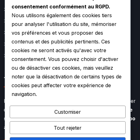
consentement conformément au RGPD.
Catalogue
Nous utilisons également des cookies tiers
Actualité
pour analyser l'utilisation du site, mémoriser
A propos
vos préférences et vous proposer des
contenus et des publicités pertinents. Ces
Contact
cookies ne seront activés qu'avec votre
Mentions légales
consentement. Vous pouvez choisir d'activer
ou de désactiver ces cookies, mais veuillez
noter que la désactivation de certains types de
TURBO SOUF
cookies peut affecter votre expérience de
navigation.
Faire appel à l’expertise de TURBO SOUF, c’est profiter
d’un savoir faire aiguisé depuis plus de
20 ans dans le
Customiser
secteur de la rénovation et de la réparation de turbo
auto
Tout rejeter