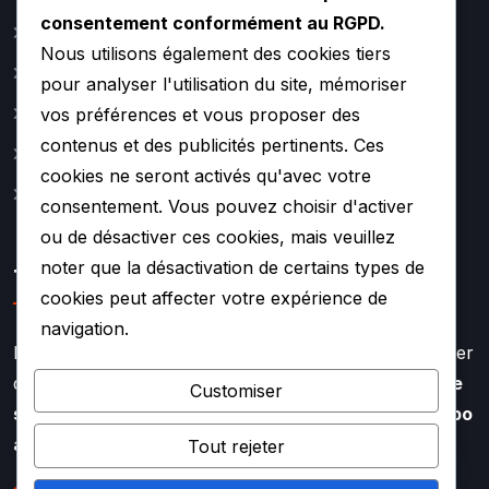
consentement conformément au RGPD.
Catalogue
Nous utilisons également des cookies tiers
Actualité
pour analyser l'utilisation du site, mémoriser
A propos
vos préférences et vous proposer des
contenus et des publicités pertinents. Ces
Contact
cookies ne seront activés qu'avec votre
Mentions légales
consentement. Vous pouvez choisir d'activer
ou de désactiver ces cookies, mais veuillez
noter que la désactivation de certains types de
TURBO SOUF
cookies peut affecter votre expérience de
navigation.
Faire appel à l’expertise de TURBO SOUF, c’est profiter
d’un savoir faire aiguisé depuis plus de
20 ans dans le
Customiser
secteur de la rénovation et de la réparation de turbo
auto
Tout rejeter