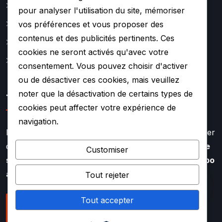
Actualité
pour analyser l'utilisation du site, mémoriser
A propos
vos préférences et vous proposer des
contenus et des publicités pertinents. Ces
Contact
cookies ne seront activés qu'avec votre
Mentions légales
consentement. Vous pouvez choisir d'activer
ou de désactiver ces cookies, mais veuillez
noter que la désactivation de certains types de
TURBO SOUF
cookies peut affecter votre expérience de
navigation.
Faire appel à l’expertise de TURBO SOUF, c’est profiter
d’un savoir faire aiguisé depuis plus de
20 ans dans le
Customiser
secteur de la rénovation et de la réparation de turbo
auto
Tout rejeter
Tout accepter
NOUS CONTACTER