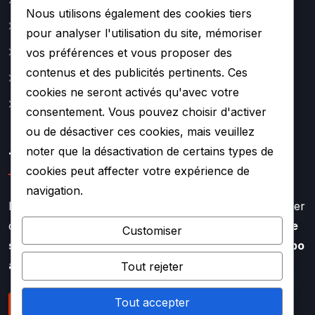
Catalogue
Nous utilisons également des cookies tiers
Actualité
pour analyser l'utilisation du site, mémoriser
A propos
vos préférences et vous proposer des
contenus et des publicités pertinents. Ces
Contact
cookies ne seront activés qu'avec votre
Mentions légales
consentement. Vous pouvez choisir d'activer
ou de désactiver ces cookies, mais veuillez
noter que la désactivation de certains types de
TURBO SOUF
cookies peut affecter votre expérience de
navigation.
Faire appel à l’expertise de TURBO SOUF, c’est profiter
d’un savoir faire aiguisé depuis plus de
20 ans dans le
Customiser
secteur de la rénovation et de la réparation de turbo
auto
Tout rejeter
Tout accepter
NOUS CONTACTER