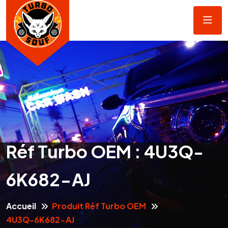
Réf Turbo OEM :
4U3Q-
6K682-AJ
Accueil
Produit Réf Turbo OEM
4U3Q-6K682-AJ