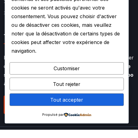
Contact
cookies ne seront activés qu'avec votre
Mentions légales
consentement. Vous pouvez choisir d'activer
ou de désactiver ces cookies, mais veuillez
noter que la désactivation de certains types de
TURBO SOUF
cookies peut affecter votre expérience de
navigation.
Faire appel à l’expertise de TURBO SOUF, c’est profiter
d’un savoir faire aiguisé depuis plus de
20 ans dans le
Customiser
secteur de la rénovation et de la réparation de turbo
auto
Tout rejeter
Tout accepter
NOUS CONTACTER
Propulsé par