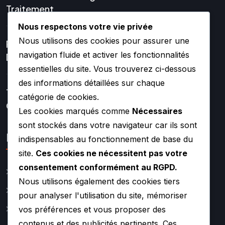
Traitement
Nous respectons votre vie privée
Nous utilisons des cookies pour assurer une
Réparation Et Rénovation
navigation fluide et activer les fonctionnalités
De Turbo
essentielles du site. Vous trouverez ci-dessous
des informations détaillées sur chaque
Turbos Hybrides Et
catégorie de cookies.
Compétition –
Les cookies marqués comme
Nécessaires
sont stockés dans votre navigateur car ils sont
Lien rapide
indispensables au fonctionnement de base du
site.
Ces cookies ne nécessitent pas votre
consentement conformément au RGPD.
Catalogue
Nous utilisons également des cookies tiers
Actualité
pour analyser l'utilisation du site, mémoriser
A propos
vos préférences et vous proposer des
contenus et des publicités pertinents. Ces