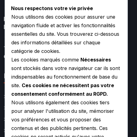
Nous respectons votre vie privée
Nous utilisons des cookies pour assurer une
Réparation Et Rénovation
navigation fluide et activer les fonctionnalités
De Turbo
essentielles du site. Vous trouverez ci-dessous
des informations détaillées sur chaque
Turbos Hybrides Et
catégorie de cookies.
Compétition –
Les cookies marqués comme
Nécessaires
sont stockés dans votre navigateur car ils sont
Lien rapide
indispensables au fonctionnement de base du
site.
Ces cookies ne nécessitent pas votre
consentement conformément au RGPD.
Catalogue
Nous utilisons également des cookies tiers
Actualité
pour analyser l'utilisation du site, mémoriser
A propos
vos préférences et vous proposer des
contenus et des publicités pertinents. Ces
Contact
cookies ne seront activés qu'avec votre