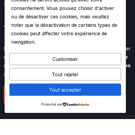
Mentions légales
consentement. Vous pouvez choisir d'activer
ou de désactiver ces cookies, mais veuillez
noter que la désactivation de certains types de
TURBO SOUF
cookies peut affecter votre expérience de
navigation.
Faire appel à l’expertise de TURBO SOUF, c’est profiter
d’un savoir faire aiguisé depuis plus de
20 ans dans le
Customiser
secteur de la rénovation et de la réparation de turbo
auto
Tout rejeter
Tout accepter
NOUS CONTACTER
Propulsé par
Copyright
2025 TURBOSOUF – Tous droits réservés