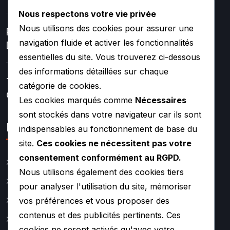
Nous respectons votre vie privée
Nous utilisons des cookies pour assurer une
Réparation Et Rénovation
navigation fluide et activer les fonctionnalités
De Turbo
essentielles du site. Vous trouverez ci-dessous
des informations détaillées sur chaque
Turbos Hybrides Et
catégorie de cookies.
Compétition –
Les cookies marqués comme
Nécessaires
sont stockés dans votre navigateur car ils sont
Lien rapide
indispensables au fonctionnement de base du
site.
Ces cookies ne nécessitent pas votre
consentement conformément au RGPD.
Catalogue
Nous utilisons également des cookies tiers
Actualité
pour analyser l'utilisation du site, mémoriser
A propos
vos préférences et vous proposer des
contenus et des publicités pertinents. Ces
Contact
cookies ne seront activés qu'avec votre