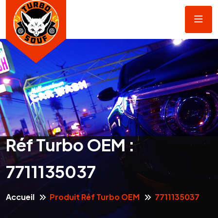
Réf Turbo OEM :
7711135037
Accueil
Produit Réf Turbo OEM
7711135037