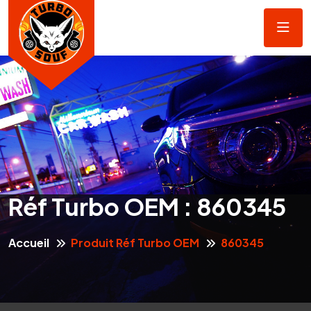
Réf Turbo OEM :
860345
Accueil
Produit Réf Turbo OEM
860345