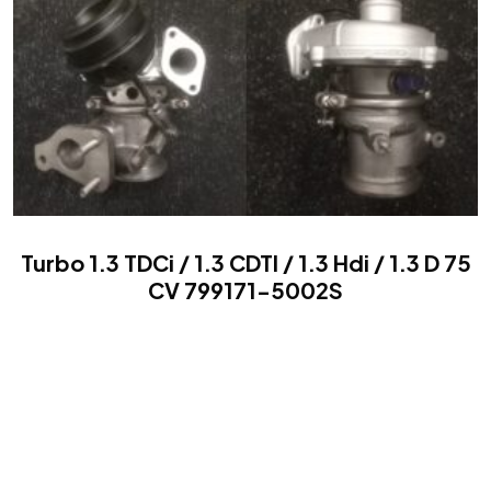
Turbo 1.3 TDCi / 1.3 CDTI / 1.3 Hdi / 1.3 D 75
CV 799171-5002S