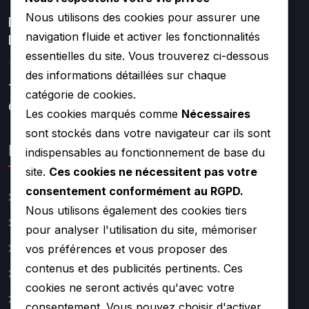
Nous utilisons des cookies pour assurer une
Réparation Et Rénovation
navigation fluide et activer les fonctionnalités
De Turbo
essentielles du site. Vous trouverez ci-dessous
des informations détaillées sur chaque
Turbos Hybrides Et
catégorie de cookies.
Compétition –
Les cookies marqués comme
Nécessaires
sont stockés dans votre navigateur car ils sont
Lien rapide
indispensables au fonctionnement de base du
site.
Ces cookies ne nécessitent pas votre
consentement conformément au RGPD.
Catalogue
Nous utilisons également des cookies tiers
Actualité
pour analyser l'utilisation du site, mémoriser
A propos
vos préférences et vous proposer des
contenus et des publicités pertinents. Ces
Contact
cookies ne seront activés qu'avec votre
Mentions légales
consentement. Vous pouvez choisir d'activer