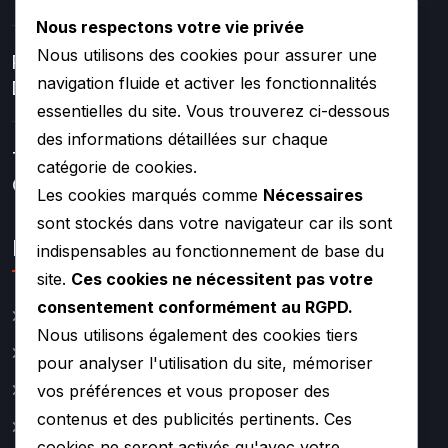
Nous respectons votre vie privée
Nous utilisons des cookies pour assurer une
Réparation Et Rénovation
navigation fluide et activer les fonctionnalités
De Turbo
essentielles du site. Vous trouverez ci-dessous
des informations détaillées sur chaque
Turbos Hybrides Et
catégorie de cookies.
Compétition –
Les cookies marqués comme
Nécessaires
sont stockés dans votre navigateur car ils sont
Lien rapide
indispensables au fonctionnement de base du
site.
Ces cookies ne nécessitent pas votre
consentement conformément au RGPD.
Catalogue
Nous utilisons également des cookies tiers
Actualité
pour analyser l'utilisation du site, mémoriser
A propos
vos préférences et vous proposer des
contenus et des publicités pertinents. Ces
Contact
cookies ne seront activés qu'avec votre