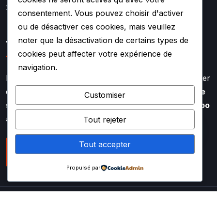
Mentions légales
consentement. Vous pouvez choisir d'activer
ou de désactiver ces cookies, mais veuillez
noter que la désactivation de certains types de
TURBO SOUF
cookies peut affecter votre expérience de
navigation.
Faire appel à l’expertise de TURBO SOUF, c’est profiter
d’un savoir faire aiguisé depuis plus de
20 ans dans le
Customiser
secteur de la rénovation et de la réparation de turbo
auto
Tout rejeter
Tout accepter
NOUS CONTACTER
Propulsé par
Copyright
2025 TURBOSOUF – Tous droits réservés