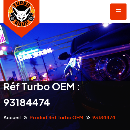
Réf Turbo OEM :
93184474
Accueil
Produit Réf Turbo OEM
93184474