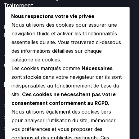
Traitement
Nous respectons votre vie privée
Nous utilisons des cookies pour assurer une
Réparation Et Rénovation
navigation fluide et activer les fonctionnalités
De Turbo
essentielles du site. Vous trouverez ci-dessous
des informations détaillées sur chaque
Turbos Hybrides Et
catégorie de cookies.
Compétition –
Les cookies marqués comme
Nécessaires
sont stockés dans votre navigateur car ils sont
Lien rapide
indispensables au fonctionnement de base du
site.
Ces cookies ne nécessitent pas votre
consentement conformément au RGPD.
Catalogue
Nous utilisons également des cookies tiers
Actualité
pour analyser l'utilisation du site, mémoriser
A propos
vos préférences et vous proposer des
contenus et des publicités pertinents. Ces