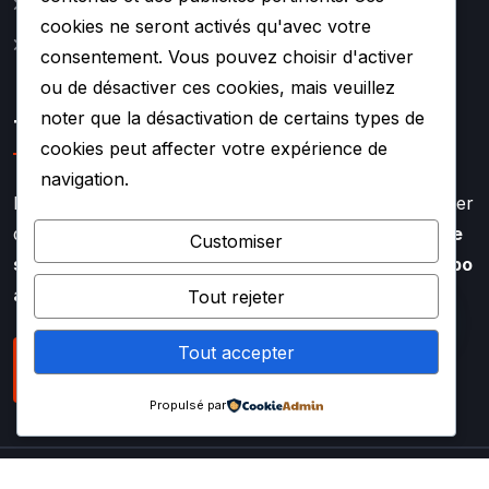
Contact
cookies ne seront activés qu'avec votre
Mentions légales
consentement. Vous pouvez choisir d'activer
ou de désactiver ces cookies, mais veuillez
noter que la désactivation de certains types de
TURBO SOUF
cookies peut affecter votre expérience de
navigation.
Faire appel à l’expertise de TURBO SOUF, c’est profiter
d’un savoir faire aiguisé depuis plus de
20 ans dans le
Customiser
secteur de la rénovation et de la réparation de turbo
auto
Tout rejeter
Tout accepter
NOUS CONTACTER
Propulsé par