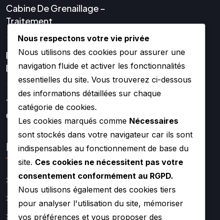
Cabine De Grenaillage –
Traitement
Nous respectons votre vie privée
Nous utilisons des cookies pour assurer une
Réparation Et Rénovation
navigation fluide et activer les fonctionnalités
De Turbo
essentielles du site. Vous trouverez ci-dessous
des informations détaillées sur chaque
Turbos Hybrides Et
catégorie de cookies.
Compétition –
Les cookies marqués comme
Nécessaires
sont stockés dans votre navigateur car ils sont
Lien rapide
indispensables au fonctionnement de base du
site.
Ces cookies ne nécessitent pas votre
consentement conformément au RGPD.
Catalogue
Nous utilisons également des cookies tiers
Actualité
pour analyser l'utilisation du site, mémoriser
A propos
vos préférences et vous proposer des