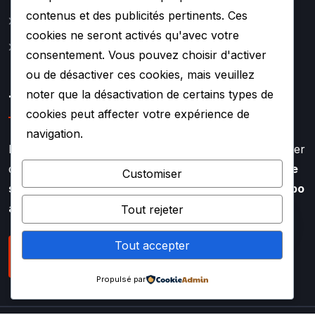
contenus et des publicités pertinents. Ces
Contact
cookies ne seront activés qu'avec votre
Mentions légales
consentement. Vous pouvez choisir d'activer
ou de désactiver ces cookies, mais veuillez
noter que la désactivation de certains types de
TURBO SOUF
cookies peut affecter votre expérience de
navigation.
Faire appel à l’expertise de TURBO SOUF, c’est profiter
d’un savoir faire aiguisé depuis plus de
20 ans dans le
Customiser
secteur de la rénovation et de la réparation de turbo
auto
Tout rejeter
Tout accepter
NOUS CONTACTER
Propulsé par