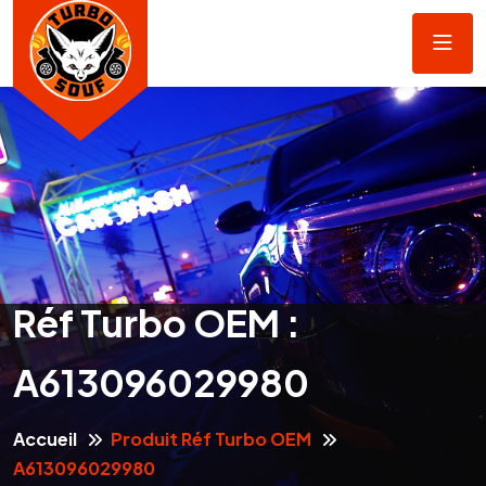
Réf Turbo OEM :
A613096029980
Accueil
Produit Réf Turbo OEM
A613096029980