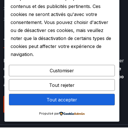
contenus et des publicités pertinents. Ces
Contact
cookies ne seront activés qu'avec votre
Mentions légales
consentement. Vous pouvez choisir d'activer
ou de désactiver ces cookies, mais veuillez
noter que la désactivation de certains types de
TURBO SOUF
cookies peut affecter votre expérience de
navigation.
Faire appel à l’expertise de TURBO SOUF, c’est profiter
d’un savoir faire aiguisé depuis plus de
20 ans dans le
Customiser
secteur de la rénovation et de la réparation de turbo
auto
Tout rejeter
Tout accepter
NOUS CONTACTER
Propulsé par