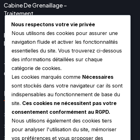
Cabine De Grenaillage –
Traitement
Nous respectons votre vie privée
Nous utilisons des cookies pour assurer une
Réparation Et Rénovation
navigation fluide et activer les fonctionnalités
De Turbo
essentielles du site. Vous trouverez ci-dessous
des informations détaillées sur chaque
Turbos Hybrides Et
catégorie de cookies.
Compétition –
Les cookies marqués comme
Nécessaires
sont stockés dans votre navigateur car ils sont
Lien rapide
indispensables au fonctionnement de base du
site.
Ces cookies ne nécessitent pas votre
consentement conformément au RGPD.
Catalogue
Nous utilisons également des cookies tiers
Actualité
pour analyser l'utilisation du site, mémoriser
A propos
vos préférences et vous proposer des