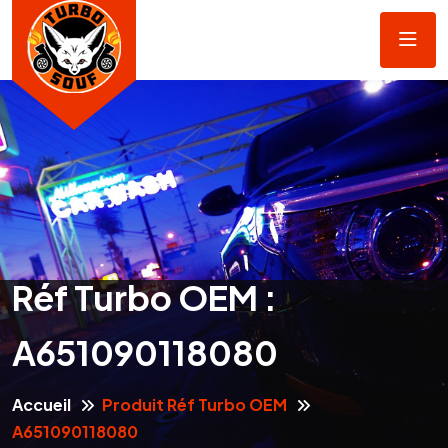
Réf Turbo OEM :
A651090118080
Accueil
Produit Réf Turbo OEM
A651090118080