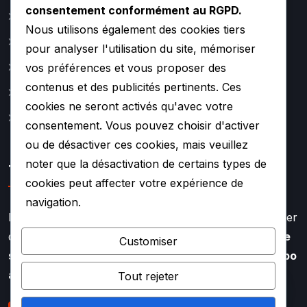
consentement conformément au RGPD.
Catalogue
Nous utilisons également des cookies tiers
Actualité
pour analyser l'utilisation du site, mémoriser
vos préférences et vous proposer des
A propos
contenus et des publicités pertinents. Ces
Contact
cookies ne seront activés qu'avec votre
Mentions légales
consentement. Vous pouvez choisir d'activer
ou de désactiver ces cookies, mais veuillez
noter que la désactivation de certains types de
TURBO SOUF
cookies peut affecter votre expérience de
navigation.
Faire appel à l’expertise de TURBO SOUF, c’est profiter
d’un savoir faire aiguisé depuis plus de
20 ans dans le
Customiser
secteur de la rénovation et de la réparation de turbo
auto
Tout rejeter